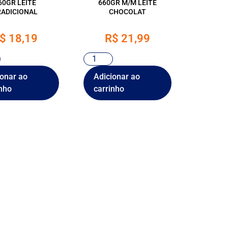
60GR LEITE
660GR M/M LEITE
RADICIONAL
CHOCOLAT
$
18,19
R$
21,99
ionar ao
Adicionar ao
nho
carrinho