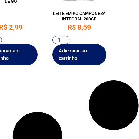
DE GO
LEITE EM PO CAMPONESA
INTEGRAL 200GR
R$
2,99
R$
8,59
ionar ao
Adicionar ao
inho
carrinho