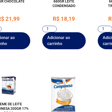
GR CHOCOLATE
660GR LEITE
6
CONDENSADO
T
R$
21,99
R$
18,19
R
ionar ao
Adicionar ao
Adic
inho
carrinho
carri
EME DE LEITE
NESA 200GR 17%