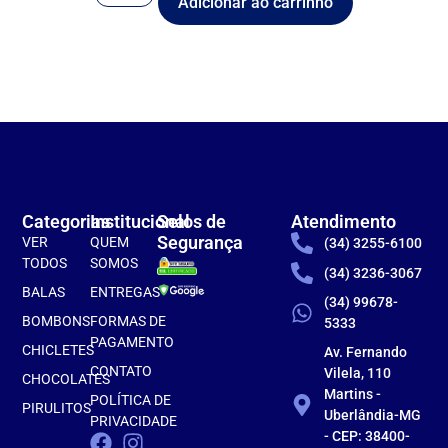
Adicionar ao carrinho
Categorias
Institucional
Selos de
Atendimento
Segurança
VER
QUEM
(34) 3255-6100
TODOS
SOMOS
(34) 3236-3067
BALAS
ENTREGAS
(34) 99678-
BOMBONS
FORMAS DE
5333
PAGAMENTO
CHICLETES
Av. Fernando
CONTATO
Vilela, 110
CHOCOLATES
Martins -
POLÍTICA DE
PIRULITOS
Uberlândia-MG
PRIVACIDADE
- CEP: 38400-