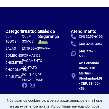
Categorias
Institucional
Selos de
Atendimento
Segurança
VER
QUEM
(34) 3255-6100
TODOS
SOMOS
(34) 3236-3067
BALAS
ENTREGAS
(34) 99678-
BOMBONS
FORMAS DE
5333
PAGAMENTO
CHICLETES
Av. Fernando
CONTATO
Vilela, 110
CHOCOLATES
Martins -
POLÍTICA DE
PIRULITOS
Uberlândia-MG
PRIVACIDADE
- CEP: 38400-
456
Nós usamos cookies para personalizar anúncios e melhorar
a sua experiência no site: Ao continuar navegando, você