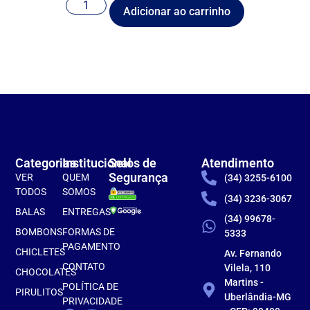
Adicionar ao carrinho
Categorias
Institucional
Selos de
Atendimento
Segurança
VER
QUEM
(34) 3255-6100
TODOS
SOMOS
(34) 3236-3067
BALAS
ENTREGAS
(34) 99678-
BOMBONS
FORMAS DE
5333
PAGAMENTO
CHICLETES
Av. Fernando
CONTATO
Vilela, 110
CHOCOLATES
Martins -
POLÍTICA DE
PIRULITOS
Uberlândia-MG
PRIVACIDADE