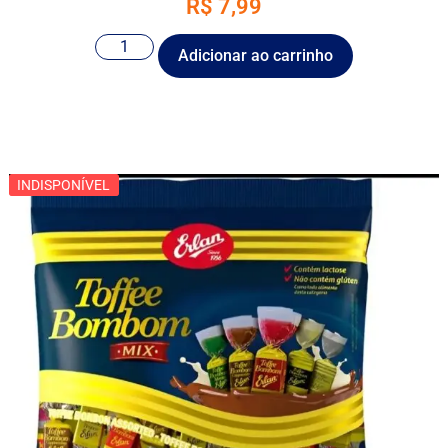
R$
7,99
Adicionar ao carrinho
INDISPONÍVEL
INDISPONÍVEL