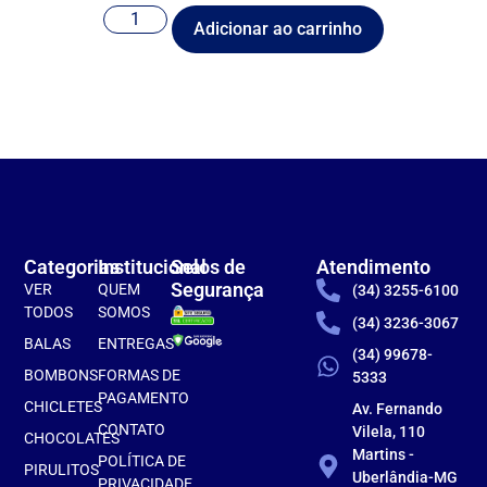
Adicionar ao carrinho
Categorias
Institucional
Selos de
Atendimento
Segurança
VER
QUEM
(34) 3255-6100
TODOS
SOMOS
(34) 3236-3067
BALAS
ENTREGAS
(34) 99678-
BOMBONS
FORMAS DE
5333
PAGAMENTO
CHICLETES
Av. Fernando
CONTATO
Vilela, 110
CHOCOLATES
Martins -
POLÍTICA DE
PIRULITOS
Uberlândia-MG
PRIVACIDADE