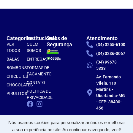
Categorias
Institucional
Selos de
Atendimento
Segurança
VER
QUEM
(34) 3255-6100
TODOS
SOMOS
(34) 3236-3067
BALAS
ENTREGAS
(34) 99678-
BOMBONS
FORMAS DE
5333
PAGAMENTO
CHICLETES
Av. Fernando
CONTATO
Vilela, 110
CHOCOLATES
Martins -
POLÍTICA DE
PIRULITOS
Uberlândia-MG
PRIVACIDADE
- CEP: 38400-
456
Nós usamos cookies para personalizar anúncios e melhorar
a sua experiência no site: Ao continuar navegando, você