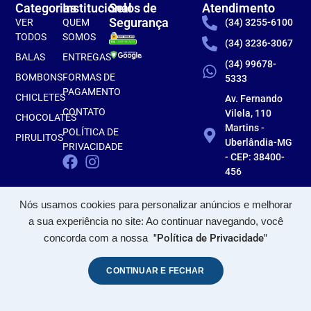
Categorias
Institucional
Selos de
Atendimento
Segurança
VER
QUEM
(34) 3255-6100
TODOS
SOMOS
(34) 3236-3067
BALAS
ENTREGAS
(34) 99678-
BOMBONS
FORMAS DE
5333
PAGAMENTO
CHICLETES
Av. Fernando
CONTATO
Vilela, 110
CHOCOLATES
Martins -
POLÍTICA DE
PIRULITOS
Uberlândia-MG
PRIVACIDADE
- CEP: 38400-
456
Nós usamos cookies para personalizar anúncios e melhorar
a sua experiência no site: Ao continuar navegando, você
concorda com a nossa
"Política de Privacidade"
CONTINUAR E FECHAR