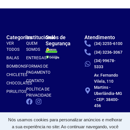
Categorias
Institucional
Selos de
Atendimento
Segurança
VER
QUEM
(34) 3255-6100
TODOS
SOMOS
(34) 3236-3067
BALAS
ENTREGAS
(34) 99678-
BOMBONS
FORMAS DE
5333
PAGAMENTO
CHICLETES
Av. Fernando
CONTATO
Vilela, 110
CHOCOLATES
Martins -
POLÍTICA DE
PIRULITOS
Uberlândia-MG
PRIVACIDADE
- CEP: 38400-
456
Nós usamos cookies para personalizar anúncios e melhorar
a sua experiência no site: Ao continuar navegando, você