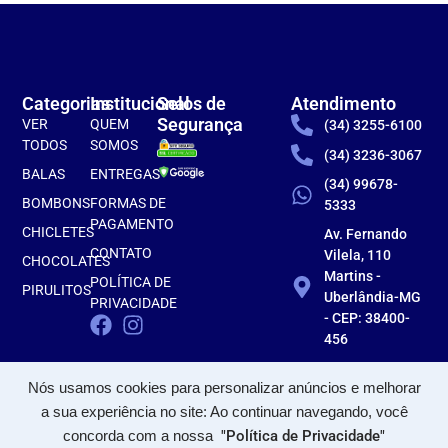
Categorias
Institucional
Selos de
Atendimento
Segurança
VER
QUEM
(34) 3255-6100
TODOS
SOMOS
(34) 3236-3067
BALAS
ENTREGAS
(34) 99678-
BOMBONS
FORMAS DE
5333
PAGAMENTO
CHICLETES
Av. Fernando
CONTATO
Vilela, 110
CHOCOLATES
Martins -
POLÍTICA DE
PIRULITOS
Uberlândia-MG
PRIVACIDADE
- CEP: 38400-
456
Nós usamos cookies para personalizar anúncios e melhorar
a sua experiência no site: Ao continuar navegando, você
concorda com a nossa
"Política de Privacidade"