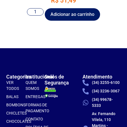
R$
51,49
Adicionar ao carrinho
Categorias
Institucional
Selos de
Atendimento
Segurança
VER
QUEM
(34) 3255-6100
TODOS
SOMOS
(34) 3236-3067
BALAS
ENTREGAS
(34) 99678-
BOMBONS
FORMAS DE
5333
PAGAMENTO
CHICLETES
Av. Fernando
CONTATO
Vilela, 110
CHOCOLATES
Martins -