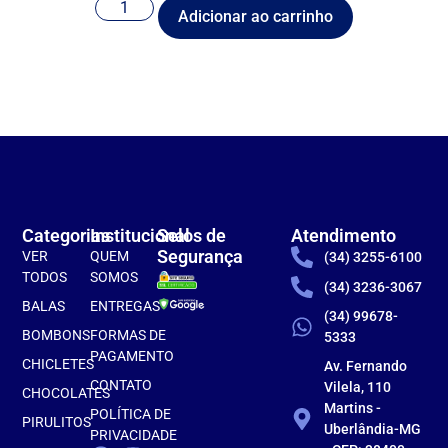
Adicionar ao carrinho
Categorias
Institucional
Selos de
Atendimento
Segurança
VER
QUEM
(34) 3255-6100
TODOS
SOMOS
(34) 3236-3067
BALAS
ENTREGAS
(34) 99678-
BOMBONS
FORMAS DE
5333
PAGAMENTO
CHICLETES
Av. Fernando
CONTATO
Vilela, 110
CHOCOLATES
Martins -
POLÍTICA DE
PIRULITOS
Uberlândia-MG
PRIVACIDADE