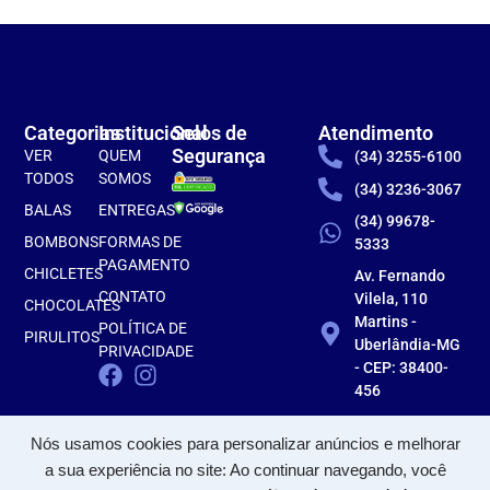
Categorias
Institucional
Selos de
Atendimento
Segurança
VER
QUEM
(34) 3255-6100
TODOS
SOMOS
(34) 3236-3067
BALAS
ENTREGAS
(34) 99678-
BOMBONS
FORMAS DE
5333
PAGAMENTO
CHICLETES
Av. Fernando
CONTATO
Vilela, 110
CHOCOLATES
Martins -
POLÍTICA DE
PIRULITOS
Uberlândia-MG
PRIVACIDADE
- CEP: 38400-
456
Nós usamos cookies para personalizar anúncios e melhorar
a sua experiência no site: Ao continuar navegando, você