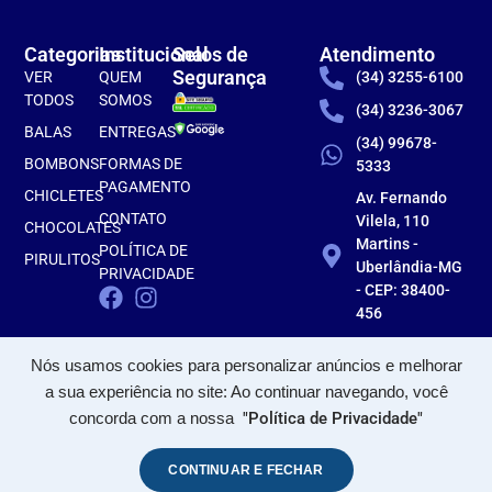
Categorias
Institucional
Selos de
Atendimento
Segurança
VER
QUEM
(34) 3255-6100
TODOS
SOMOS
(34) 3236-3067
BALAS
ENTREGAS
(34) 99678-
BOMBONS
FORMAS DE
5333
PAGAMENTO
CHICLETES
Av. Fernando
CONTATO
Vilela, 110
CHOCOLATES
Martins -
POLÍTICA DE
PIRULITOS
Uberlândia-MG
PRIVACIDADE
- CEP: 38400-
456
Nós usamos cookies para personalizar anúncios e melhorar
a sua experiência no site: Ao continuar navegando, você
concorda com a nossa
"Política de Privacidade"
CONTINUAR E FECHAR