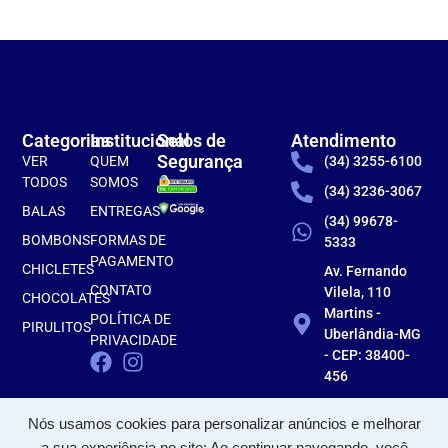
Categorias
Institucional
Selos de
Atendimento
Segurança
VER
QUEM
(34) 3255-6100
TODOS
SOMOS
(34) 3236-3067
BALAS
ENTREGAS
(34) 99678-
BOMBONS
FORMAS DE
5333
PAGAMENTO
CHICLETES
Av. Fernando
CONTATO
Vilela, 110
CHOCOLATES
Martins -
POLÍTICA DE
PIRULITOS
Uberlândia-MG
PRIVACIDADE
- CEP: 38400-
456
Nós usamos cookies para personalizar anúncios e melhorar