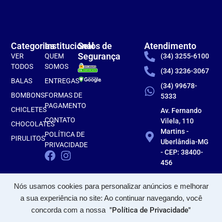
Categorias
Institucional
Selos de
Atendimento
Segurança
VER
QUEM
(34) 3255-6100
TODOS
SOMOS
(34) 3236-3067
BALAS
ENTREGAS
(34) 99678-
BOMBONS
FORMAS DE
5333
PAGAMENTO
CHICLETES
Av. Fernando
CONTATO
Vilela, 110
CHOCOLATES
Martins -
POLÍTICA DE
PIRULITOS
Uberlândia-MG
PRIVACIDADE
- CEP: 38400-
456
Nós usamos cookies para personalizar anúncios e melhorar
a sua experiência no site: Ao continuar navegando, você
concorda com a nossa
"Política de Privacidade"