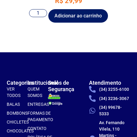
R$
29,99
Adicionar ao carrinho
Categorias
Institucional
Selos de
Atendimento
Segurança
VER
QUEM
(34) 3255-6100
TODOS
SOMOS
(34) 3236-3067
BALAS
ENTREGAS
(34) 99678-
BOMBONS
FORMAS DE
5333
PAGAMENTO
CHICLETES
Av. Fernando
CONTATO
Vilela, 110
CHOCOLATES
Martins -