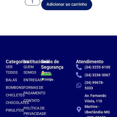
Adicionar ao carrinho
Categorias
Institucional
Selos de
Atendimento
Segurança
VER
QUEM
(34) 3255-6100
TODOS
SOMOS
(34) 3236-3067
BALAS
ENTREGAS
(34) 99678-
BOMBONS
FORMAS DE
5333
PAGAMENTO
CHICLETES
Av. Fernando
CONTATO
Vilela, 110
CHOCOLATES
Martins -
POLÍTICA DE
PIRULITOS
Uberlândia-MG
PRIVACIDADE