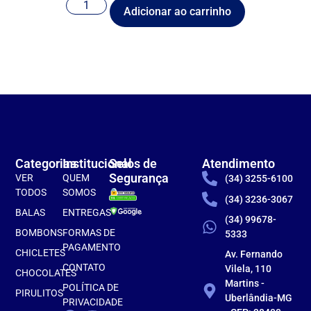
Adicionar ao carrinho
Categorias
Institucional
Selos de
Atendimento
Segurança
VER
QUEM
(34) 3255-6100
TODOS
SOMOS
(34) 3236-3067
BALAS
ENTREGAS
(34) 99678-
BOMBONS
FORMAS DE
5333
PAGAMENTO
CHICLETES
Av. Fernando
CONTATO
Vilela, 110
CHOCOLATES
Martins -
POLÍTICA DE
PIRULITOS
Uberlândia-MG
PRIVACIDADE