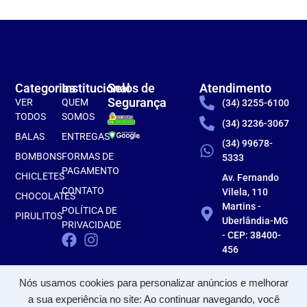
Categorias
Institucional
Selos de
Atendimento
Segurança
VER
QUEM
(34) 3255-6100
TODOS
SOMOS
(34) 3236-3067
BALAS
ENTREGAS
(34) 99678-
BOMBONS
FORMAS DE
5333
PAGAMENTO
CHICLETES
Av. Fernando
CONTATO
Vilela, 110
CHOCOLATES
Martins -
POLÍTICA DE
PIRULITOS
Uberlândia-MG
PRIVACIDADE
- CEP: 38400-
456
Nós usamos cookies para personalizar anúncios e melhorar
a sua experiência no site: Ao continuar navegando, você