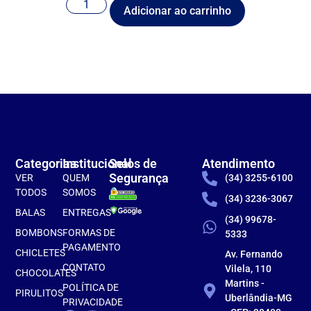
Adicionar ao carrinho
Categorias
Institucional
Selos de
Atendimento
Segurança
VER
QUEM
(34) 3255-6100
TODOS
SOMOS
(34) 3236-3067
BALAS
ENTREGAS
(34) 99678-
BOMBONS
FORMAS DE
5333
PAGAMENTO
CHICLETES
Av. Fernando
CONTATO
Vilela, 110
CHOCOLATES
Martins -
POLÍTICA DE
PIRULITOS
Uberlândia-MG
PRIVACIDADE