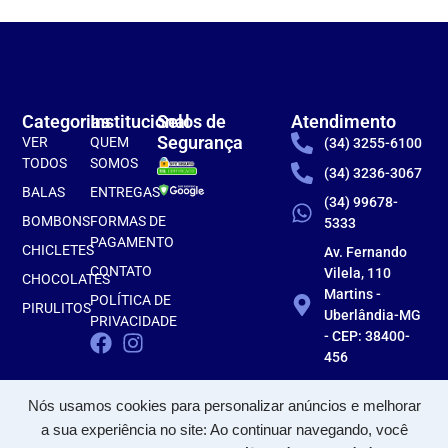
Categorias
Institucional
Selos de
Atendimento
Segurança
VER
QUEM
(34) 3255-6100
TODOS
SOMOS
(34) 3236-3067
BALAS
ENTREGAS
(34) 99678-
BOMBONS
FORMAS DE
5333
PAGAMENTO
CHICLETES
Av. Fernando
CONTATO
Vilela, 110
CHOCOLATES
Martins -
POLÍTICA DE
PIRULITOS
Uberlândia-MG
PRIVACIDADE
- CEP: 38400-
456
Nós usamos cookies para personalizar anúncios e melhorar
a sua experiência no site: Ao continuar navegando, você