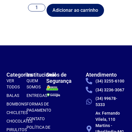
Adicionar ao carrinho
Categorias
Institucional
Selos de
Atendimento
Segurança
VER
QUEM
(34) 3255-6100
TODOS
SOMOS
(34) 3236-3067
BALAS
ENTREGAS
(34) 99678-
BOMBONS
FORMAS DE
5333
PAGAMENTO
CHICLETES
Av. Fernando
CONTATO
Vilela, 110
CHOCOLATES
Martins -
POLÍTICA DE
PIRULITOS
Uberlândia-MG