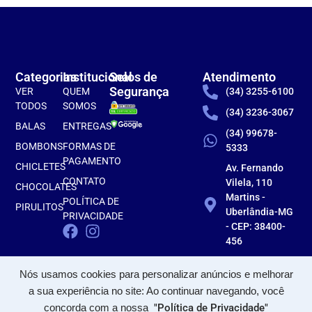
Categorias
Institucional
Selos de
Atendimento
Segurança
VER
QUEM
(34) 3255-6100
TODOS
SOMOS
(34) 3236-3067
BALAS
ENTREGAS
(34) 99678-
BOMBONS
FORMAS DE
5333
PAGAMENTO
CHICLETES
Av. Fernando
CONTATO
Vilela, 110
CHOCOLATES
Martins -
POLÍTICA DE
PIRULITOS
Uberlândia-MG
PRIVACIDADE
- CEP: 38400-
456
Nós usamos cookies para personalizar anúncios e melhorar
a sua experiência no site: Ao continuar navegando, você
concorda com a nossa
"Política de Privacidade"