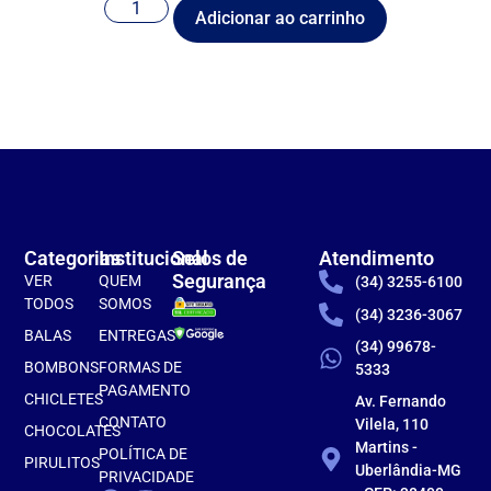
Adicionar ao carrinho
Categorias
Institucional
Selos de
Atendimento
Segurança
VER
QUEM
(34) 3255-6100
TODOS
SOMOS
(34) 3236-3067
BALAS
ENTREGAS
(34) 99678-
BOMBONS
FORMAS DE
5333
PAGAMENTO
CHICLETES
Av. Fernando
CONTATO
Vilela, 110
CHOCOLATES
Martins -
POLÍTICA DE
PIRULITOS
Uberlândia-MG
PRIVACIDADE