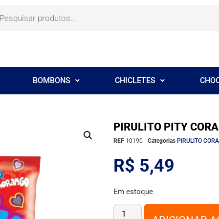
BOMBONS
CHICLETES
CHO
PIRULITO PITY COR
REF
10190
Categorias
PIRULITO COR
R$
5,49
Em estoque