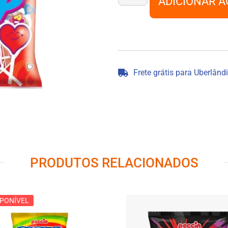
ADICIONAR A
Frete grátis para Uberlând
PRODUTOS RELACIONADOS
SPONÍVEL
SPONÍVEL