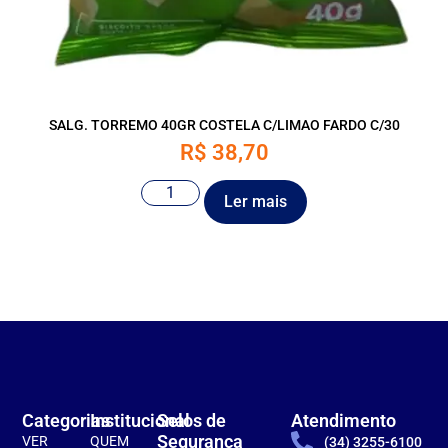
SALG. TORREMO 40GR COSTELA C/LIMAO FARDO C/30
R$
38,70
Ler mais
Categorias
Institucional
Selos de
Atendimento
Segurança
VER
QUEM
(34) 3255-6100