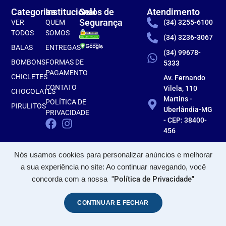
Categorias
Institucional
Selos de
Atendimento
Segurança
VER
QUEM
(34) 3255-6100
TODOS
SOMOS
(34) 3236-3067
BALAS
ENTREGAS
(34) 99678-
BOMBONS
FORMAS DE
5333
PAGAMENTO
CHICLETES
Av. Fernando
CONTATO
Vilela, 110
CHOCOLATES
Martins -
POLÍTICA DE
PIRULITOS
Uberlândia-MG
PRIVACIDADE
- CEP: 38400-
456
Nós usamos cookies para personalizar anúncios e melhorar
a sua experiência no site: Ao continuar navegando, você
concorda com a nossa
"Política de Privacidade"
CONTINUAR E FECHAR