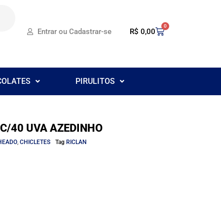
0
R$
0,00
Entrar ou Cadastrar-se
COLATES
PIRULITOS
 C/40 UVA AZEDINHO
HEADO
,
CHICLETES
Tag
RICLAN