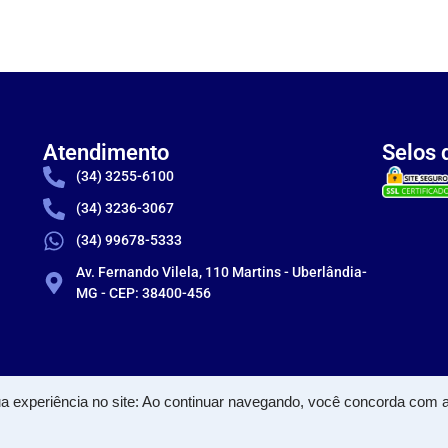
Atendimento
Selos 
(34) 3255-6100
(34) 3236-3067
(34) 99678-5333
Av. Fernando Vilela, 110 Martins - Uberlândia-
MG - CEP: 38400-456
a experiência no site: Ao continuar navegando, você concorda com
RCIO E DISTRIBUICAO LTDA - CNPJ: 71.022.776/0003-12 © Todos os direitos res