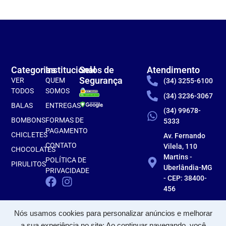
Categorias
Institucional
Selos de
Atendimento
Segurança
VER
QUEM
(34) 3255-6100
TODOS
SOMOS
(34) 3236-3067
BALAS
ENTREGAS
(34) 99678-
BOMBONS
FORMAS DE
5333
PAGAMENTO
CHICLETES
Av. Fernando
CONTATO
Vilela, 110
CHOCOLATES
Martins -
POLÍTICA DE
PIRULITOS
Uberlândia-MG
PRIVACIDADE
- CEP: 38400-
456
Nós usamos cookies para personalizar anúncios e melhorar
a sua experiência no site: Ao continuar navegando, você