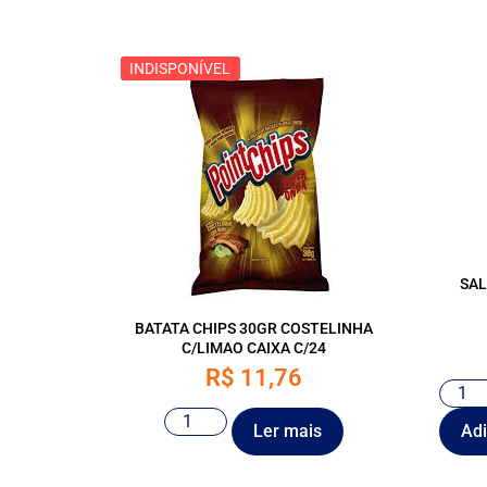
INDISPONÍVEL
INDISPONÍVEL
SAL
BATATA CHIPS 30GR COSTELINHA
C/LIMAO CAIXA C/24
R$
11,76
Ler mais
Adi