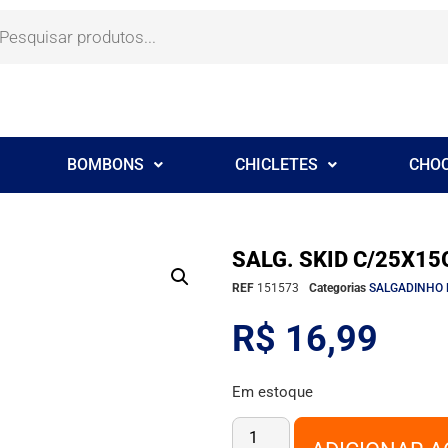
BOMBONS
CHICLETES
CHO
SALG. SKID C/25X1
REF
151573
Categorias
SALGADINHO 
R$
16,99
Em estoque