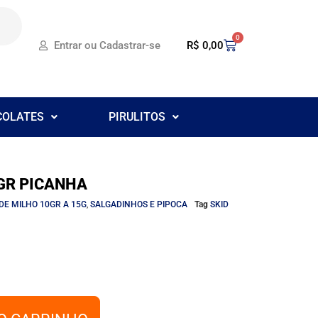
0
R$
0,00
Entrar ou Cadastrar-se
COLATES
PIRULITOS
5GR PICANHA
DE MILHO 10GR A 15G
,
SALGADINHOS E PIPOCA
Tag
SKID