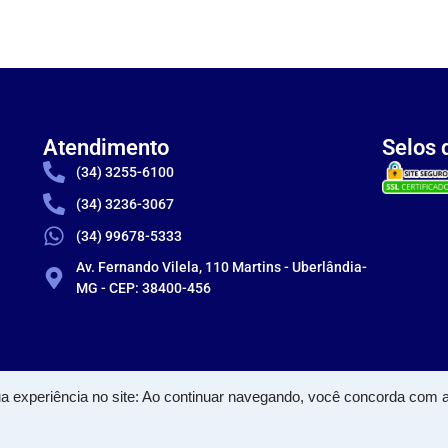
Atendimento
Selos 
(34) 3255-6100
(34) 3236-3067
(34) 99678-5333
Av. Fernando Vilela, 110 Martins - Uberlândia-
MG - CEP: 38400-456
a experiência no site: Ao continuar navegando, você concorda com
RCIO E DISTRIBUICAO LTDA - CNPJ: 71.022.776/0003-12 © Todos os direitos res